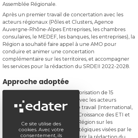
Assemblée Régionale.
Après un premier travail de concertation avec les
acteurs régionaux (Pôles et Clusters, Agence
Auvergne-Rhône-Alpes Entreprises, les chambres
consulaires, le MEDEF, les banques, les entreprises), la
Région a souhaité faire appel à une AMO pour
conduire et animer une concertation
complémentaire sur les territoires, et accompagner
les services pour la rédaction du SRDEII 2022-2028.
Approche adoptée
Préparation, animation et valorisation de 15
webinaires de concertation avec les acteurs
Mise en place de 6 ateliers de travail (International,
Innovation, ESS, Attractivité, Croissance des ETI et
PME) avec les services de la Région sur les
Ce site utilise des
cookies. Avec votre
différentes thématiques stratégiques visées par le
consentement, ils
SRDEII 2022-2028 pour nourrir la rédaction du