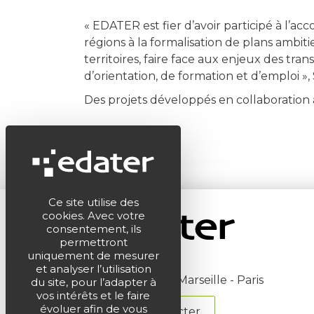
« EDATER est fier d’avoir participé à l’a
régions à la formalisation de plans amb
territoires, faire face aux enjeux des tr
d’orientation, de formation et d’emploi 
Des projets développés en collaboration
Ce site utilise des
cookies. Avec votre
consentement, ils
permettront
uniquement de mesurer
et analyser l’utilisation
Montpellier - Marseille - Paris
du site, pour l’adapter à
vos intérêts et le faire
évoluer afin de vous
Nous contacter