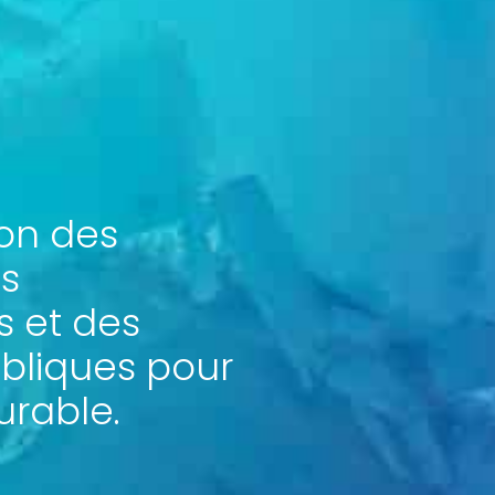
on des
es
s et des
ubliques pour
rable.