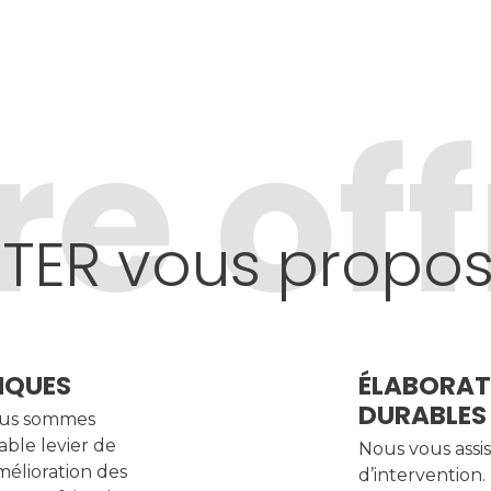
re off
TER vous propo
IQUES
ÉLABORAT
DURABLES
Nous sommes
able levier de
Nous vous assis
mélioration des
d’intervention