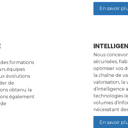
En savoir pl
E
INTELLIGE
Nous concevon
sécurisées, fia
 des formations
optimiser vos d
urs équipes
la chaîne de va
ux évolutions
valorisation, la
der de
d’intelligence a
avons obtenu la
technologies le
grons également
volumes d’info
 de
nécessitant des
En savoir pl