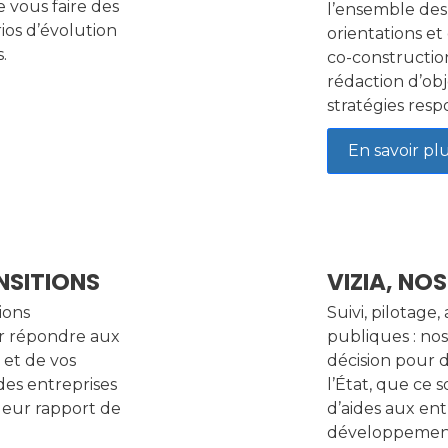
e vous faire des
l’ensemble des
os d’évolution
orientations et
.
co-construction
rédaction d’obj
stratégies resp
En savoir pl
SITIONS
VIZIA, NO
ions
Suivi, pilotage,
ur répondre aux
publiques : nos
 et de vos
décision pour d
des entreprises
l’État, que ce 
leur rapport de
d’aides aux en
développement